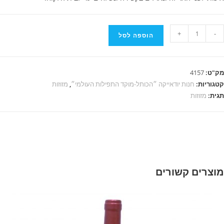
+
-
הוספה לסל
"ט:
4157
גוריות:
חנות יודאייקה ״הכותל-מוקד התפילות העולמי״
,
מזוזות
ית:
מזוזות
וצרים קשורים