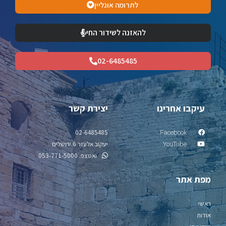
לתרומה אונליין
להאזנה לשידור החי
02-6485485
עיקבו אחרינו
יצירת קשר
02-6485485
Facebook
יעקוב אלעזר 6 ירושלים
YouTube
ואטצפ. 053-771-5000
מפת אתר
ראשי
אודות