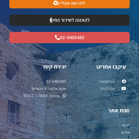
לתרומה אונליין
להאזנה לשידור החי
02-6485485
עיקבו אחרינו
יצירת קשר
02-6485485
Facebook
יעקוב אלעזר 6 ירושלים
YouTube
ואטצפ. 053-771-5000
מפת אתר
ראשי
אודות