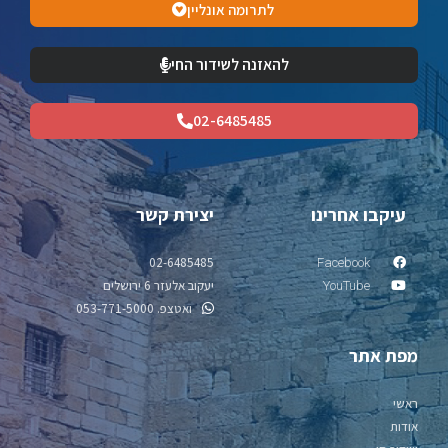
לתרומה אונליין
להאזנה לשידור החי
02-6485485
עיקבו אחרינו
יצירת קשר
02-6485485
Facebook
יעקוב אלעזר 6 ירושלים
YouTube
ואטצפ. 053-771-5000
מפת אתר
ראשי
אודות