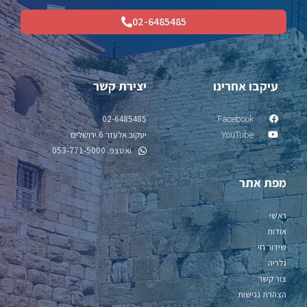
02-6485485
רינו
יצירת קשר
02-6485485
Faceb
יעקוב אלעזר 6 ירושלים
YouT
ואטצפ. 053-771-5000