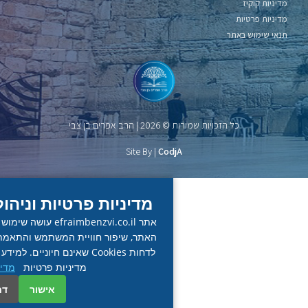
​
אתר
כל הזכויות שמורות © 2026 | הרב אפרים בן צבי
Site By |
CodjA
מדיניות פרטיות וניהול קבצי Cookies
אתר 
האתר, שיפור חוויית המשתמש והתאמת תכנים. באפשרו
לדחות Cookies שאינם חיוניים. למידע נוסף עיין במד
מדיניות פרטיות
מדיניות פרטיות
אישור
דחייה