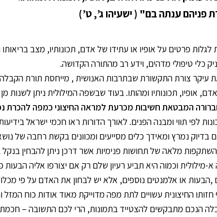
 פניהם ענתה בם" ( ישעיהו ג’, ט’)
גלות פרטים על אופיו או עתידו של אדם, תכונותיו, מצב בריאותו ו
יק כלי טיפולי מדהים, וידע רב מהתורה הקדושה.
 עיקר צורת התקשורת שבתרבות האנושית , מייחסת תורת הקבלה 
, אופיו, תכונותיו ומהותו. בעוד שבשפה המילולית ניתן לשנות מ
ברורה המבטאת חשיבות מכרעת למראה החיצוני כמפה להכרת נ
ות לפי תווי ומבנה הפנים. לאורך הדורות ראו חכמי ישראל בידיעות
דיוק נמרץ ומאידך כלים מסייעים ומכוונים בקשת רחבה של נושאי
השתקפות מלאה של תחושות פנימיות אשר דרכן ניתן להבחין בנקל
מילולית וכמוה היא תביע רעיון שלם רק אם יצורפו אליה הבעות פ
ים ,הבעות או אלמנטים נוספים, אלא יש לבחון את האדם על פי מכל
חזותו החיצונית עשויים לתת מפה מדוייקת מאוד אודות כוח המזל וה
קבלה הנכם מתבקשים להצטייד בתמונות, הרי לכם התשובה – חכמת 