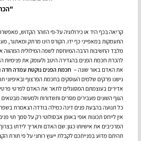
"הכרת
קריאה בכף היד או כירולוגיה על-פי הזוהר הקדוש, מאפשרת ל
התעמקות במאפייני כף ידו. הקורס הינו מרתק ומאתגר, מענ
מלבד החשיבות הרבה המיוחסת לשפה המילולית המהווה את
להכרת חכמת הפנים בהגדירה היטב ולעומק את פנימיות האדם
את האדם באור שונה –
חכמת הפנים נוקטת עמדה חדה ו
נישנו פרקים שלמים העוסקים בחכמת הפרצוף ובאיפיוני תכונ
אדירים בעוצמתם המסוגלים לתאר את האדם לפרטי פרטים ב
הגוף השונים מעבירים מסרים ותשדורות ולמעשה מבטאים 
כל תנועה בהבעת פנים דינה כמילה בודדה הנאמרת בשפה א-
אין לייחס תכונות אופי באופן אבסולוטי רק על סמך תוי פנ
המרכיבים את אישיותו כגון: שם האדם ותאריך לידתו בצרוף 
תהיתם מדוע בפנייתכם לקבלת ייעוץ רוחני על פי תורת ה