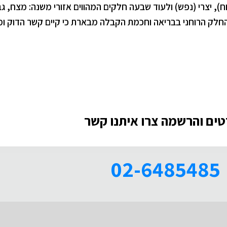
ח), יצרי (נפש) ולעוד שבעה חלקים המהווים אזורי משנה: מצח, גב
תונה וסנטר. כזכור, המספר 7 מייצג את החלק הרוחני בבריאה וחכמת הקבלה מבארת כי קיים קש
ים והרשמה צרו איתנו קשר
02-6485485​