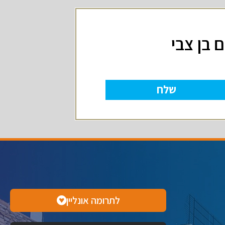
 בן צבי
שלח
לתרומה אונליין